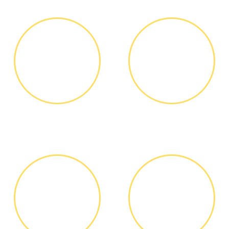
ЗВОНОК ИЛИ
ВЫЕЗД
ЗАЯВКА НА
МАСТЕРА
САЙТЕ
Вы узнаете точную
Выезд мастера БЕСПЛАТНО *
стоимость ремонта по
телефону, никаких переплат
и скрытых платежей
ДИАГНОСТИКА
ОПЛАТА
И РЕМОНТ
РАБОТЫ