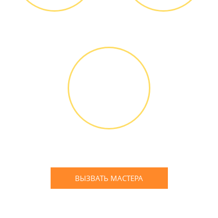
Диагностика БЕСПЛАТНО *
Оплатить можно наличными
или банковской картой
ГАРАНТИЙНОЕ
ОБСЛУЖИ-
ВАНИЕ
Письменное оформление
БЕСПЛАТНЫХ гарантийных
обязательств до 3х лет
ВЫЗВАТЬ МАСТЕРА
Оставьте заявку
и мы Вам перезвоним
* в случае ремонта