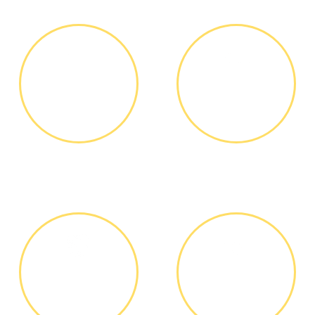
ЗВОНОК ИЛИ
ВЫЕЗД
ЗАЯВКА НА
МАСТЕРА
САЙТЕ
Вы узнаете точную
Выезд мастера БЕСПЛАТНО *
стоимость ремонта по
телефону, никаких переплат
и скрытых платежей
ДИАГНОСТИКА
ОПЛАТА
И РЕМОНТ
РАБОТЫ