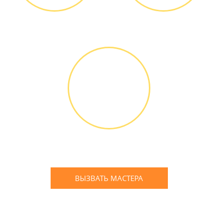
Диагностика БЕСПЛАТНО *
Оплатить можно наличными
или банковской картой
ГАРАНТИЙНОЕ
ОБСЛУЖИ-
ВАНИЕ
Письменное оформление
БЕСПЛАТНЫХ гарантийных
обязательств до 3х лет
ВЫЗВАТЬ МАСТЕРА
Оставьте заявку
и мы Вам перезвоним
* в случае ремонта