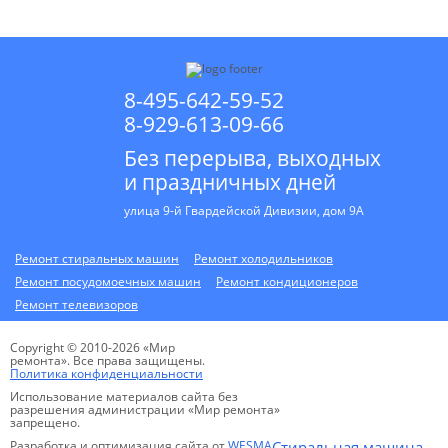
8-495-642-59-52
8-929-613-09-66
Без перерыва, выходных
и праздничных дней
улица 9-й Гвардейской Дивизии, дом 9А
Ремонт стиральных машин
Ремонт холодильников
Ремонт посудомоечных машин
Ремонт кондиционеров
Ремонт телевизоров
Copyright © 2010-2026 «Мир
ремонта». Все права защищены.
Политика конфиденциальности
Использование материалов сайта без
разрешения администрации «Мир ремонта»
запрещено.
Разработка и оптимизация сайта от
WESMA
Стиральная машина