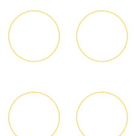
ЗВОНОК ИЛИ
ВЫЕЗД
ЗАЯВКА НА
МАСТЕРА
САЙТЕ
Вы узнаете точную
Выезд мастера БЕСПЛАТНО *
стоимость ремонта по
телефону, никаких переплат
и скрытых платежей
ДИАГНОСТИКА
ОПЛАТА
И РЕМОНТ
РАБОТЫ