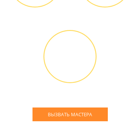
Диагностика БЕСПЛАТНО *
Оплатить можно наличными
или банковской картой
ГАРАНТИЙНОЕ
ОБСЛУЖИ-
ВАНИЕ
Письменное оформление
БЕСПЛАТНЫХ гарантийных
обязательств до 3х лет
ВЫЗВАТЬ МАСТЕРА
Оставьте заявку
и мы Вам перезвоним
* в случае ремонта