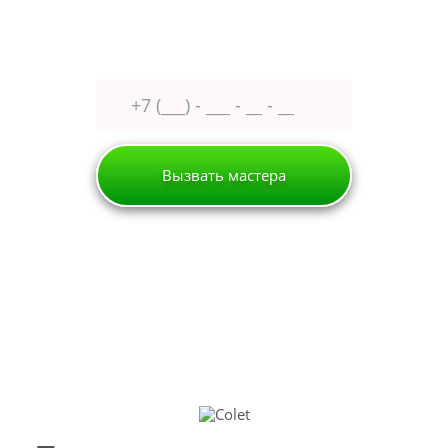
Оставьте заявку сейчас
получите
30% скидку
Вызвать мастера
Истра
Кофемашина
Colet
РЕМОНТ КОФЕМАШИН COLET