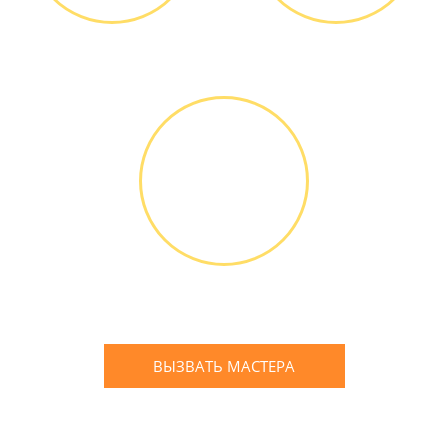
Диагностика БЕСПЛАТНО *
Оплатить можно наличными
или банковской картой
ГАРАНТИЙНОЕ
ОБСЛУЖИ-
ВАНИЕ
Письменное оформление
БЕСПЛАТНЫХ гарантийных
обязательств до 3х лет
ВЫЗВАТЬ МАСТЕРА
Оставьте заявку
и мы Вам перезвоним
* в случае ремонта