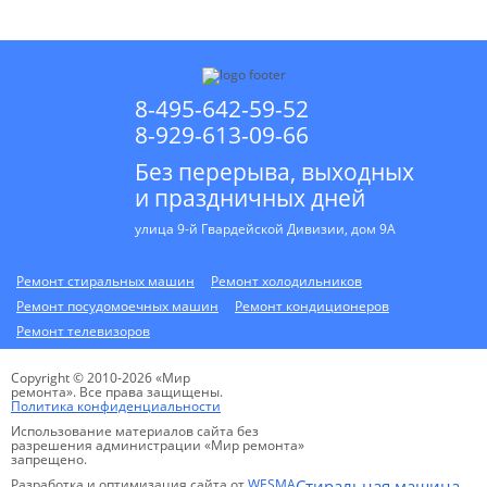
8-495-642-59-52
8-929-613-09-66
Без перерыва, выходных
и праздничных дней
улица 9-й Гвардейской Дивизии, дом 9А
Ремонт стиральных машин
Ремонт холодильников
Ремонт посудомоечных машин
Ремонт кондиционеров
Ремонт телевизоров
Copyright © 2010-2026 «Мир
ремонта». Все права защищены.
Политика конфиденциальности
Использование материалов сайта без
разрешения администрации «Мир ремонта»
запрещено.
Разработка и оптимизация сайта от
WESMA
Стиральная машина