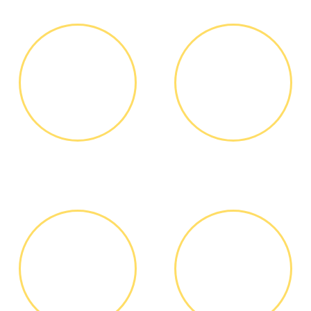
ЗВОНОК ИЛИ
ВЫЕЗД
ЗАЯВКА НА
МАСТЕРА
САЙТЕ
Вы узнаете точную
Выезд мастера БЕСПЛАТНО *
стоимость ремонта по
телефону, никаких переплат
и скрытых платежей
ДИАГНОСТИКА
ОПЛАТА
И РЕМОНТ
РАБОТЫ