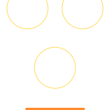
ДИАГНОСТИКА
ОПЛАТА
И РЕМОНТ
РАБОТЫ
Диагностика БЕСПЛАТНО *
Оплатить можно наличными
или банковской картой
ГАРАНТИЙНОЕ
ОБСЛУЖИ-
ВАНИЕ
Письменное оформление
БЕСПЛАТНЫХ гарантийных
обязательств до 3х лет