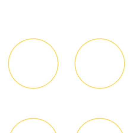
Как мы работаем
ЗВОНОК ИЛИ
ВЫЕЗД
ЗАЯВКА НА
МАСТЕРА
САЙТЕ
Вы узнаете точную
Выезд мастера БЕСПЛАТНО *
стоимость ремонта по
телефону, никаких переплат
и скрытых платежей