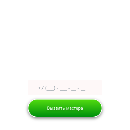
Без перерыва, выходных и праздничных дней
Истра
улица 9-й Гвардейской Дивизии, дом 9А
Оставьте заявку сейчас
получите
30% скидку
Вызвать мастера