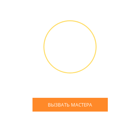
Диагностика БЕСПЛАТНО *
Оплатить можно наличными
или банковской картой
ГАРАНТИЙНОЕ
ОБСЛУЖИ-
ВАНИЕ
Письменное оформление
БЕСПЛАТНЫХ гарантийных
обязательств до 3х лет
ВЫЗВАТЬ МАСТЕРА
Оставьте заявку
и мы Вам перезвоним
* в случае ремонта