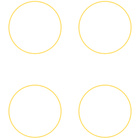
ЗВОНОК ИЛИ
ВЫЕЗД
ЗАЯВКА НА
МАСТЕРА
САЙТЕ
Вы узнаете точную
Выезд мастера БЕСПЛАТНО *
стоимость ремонта по
телефону, никаких переплат
и скрытых платежей
ДИАГНОСТИКА
ОПЛАТА
И РЕМОНТ
РАБОТЫ