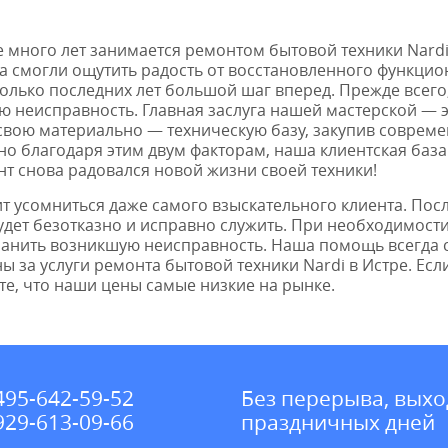
 много лет занимается ремонтом бытовой техники Nardi.
ва смогли ощутить радость от восстановленного функци
олько последних лет большой шаг вперед. Прежде всего, 
 неисправность. Главная заслуга нашей мастерской — эт
вою материально — техническую базу, закупив совреме
но благодаря этим двум факторам, наша клиентская баз
нт снова радовался новой жизни своей техники!
ит усомниться даже самого взыскательного клиента. По
 будет безотказно и исправно служить. При необходимо
транить возникшую неисправность. Наша помощь всегда
 за услуги ремонта бытовой техники Nardi в Истре. Есл
е, что наши цены самые низкие на рынке.
495-642-59-52
Без перерыва, выхо
929-613-09-66
праздничных дней