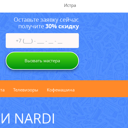
Истра
Оставьте заявку сейчас
получите
30% скидку
Вызвать мастера
та
Телевизоры
Кофемашина
И NARDI