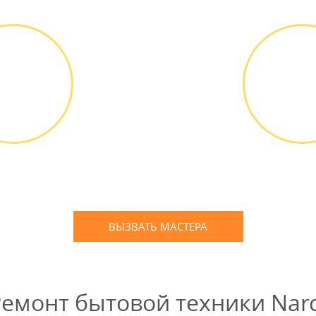
БЕСПЛАТНО *
ВЫЕЗД
ОПЛА
АСТЕРА
РАБО
д мастера
Оплатить
ПЛАТНО *
наличным
банковской
ВЫЗВАТЬ МАСТЕРА
Оставьте заявку
и мы Вам перезвоним
емонт бытовой техники Nar