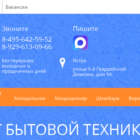
Вакансии
Звоните
Пишите
8-495-642-59-52
8-929-613-09-66
Без перерыва,
Истра
выходных и
улица 9-й Гвардейской
праздничных дней
Дивизии, дом 9А
я
Холодильник
Кондиционер
Шлагбаум
Воро
 БЫТОВОЙ ТЕХНИК