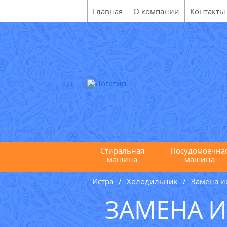
Главная
О компании
Контакты
Стиральная
Посудомоечна
машина
машина
Истра
Холодильник
Замена и
ЗАМЕНА 