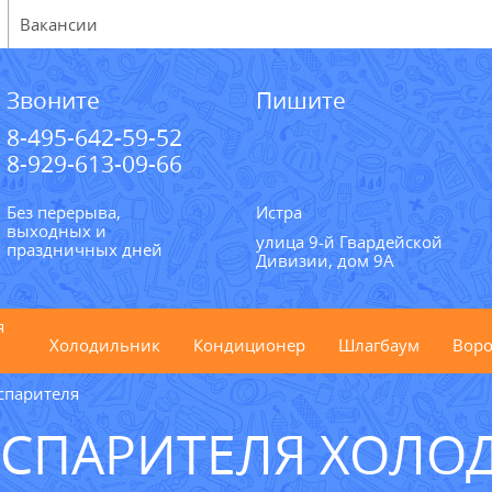
Вакансии
Звоните
Пишите
8-495-642-59-52
8-929-613-09-66
Без перерыва,
Истра
выходных и
улица 9-й Гвардейской
праздничных дней
Дивизии, дом 9А
я
Холодильник
Кондиционер
Шлагбаум
Воро
спарителя
ИСПАРИТЕЛЯ ХОЛО