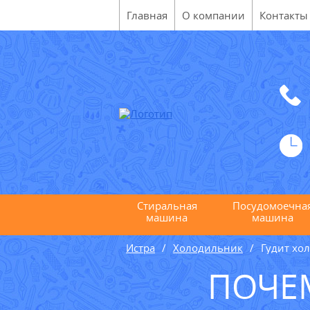
Главная
О компании
Контакты
Стиральная
Посудомоечна
машина
машина
Истра
Холодильник
Гудит хо
ПОЧЕ