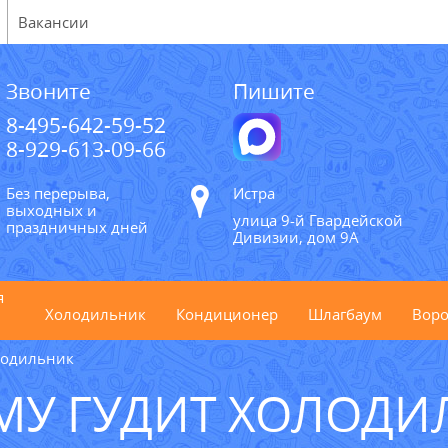
Вакансии
Звоните
Пишите
8-495-642-59-52
8-929-613-09-66
Без перерыва,
Истра
выходных и
улица 9-й Гвардейской
праздничных дней
Дивизии, дом 9А
я
Холодильник
Кондиционер
Шлагбаум
Воро
лодильник
МУ ГУДИТ ХОЛОДИ